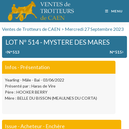
MENU
Ventes de Trotteurs de CAEN > Mercredi 27 Septembre 2023
LOT N° 514 - MYSTERE DES MARES
‹
›
N°513
N°515
Infos - Présentation
Yearling - Mâle - Bai - 03/06/2022
Présenté par : Haras de Vire
Père : HOOKER BERRY
Mère : BELLE DU BISSON (MEAULNES DU CORTA)
Issue - Acheteur - Enchère