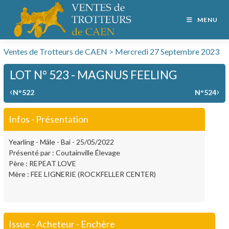
MENU
Ventes de Trotteurs de CAEN > Mercredi 27 Septembre 2023
LOT N° 523 - MAGNUS FEELING
‹
›
N°522
N°524
Infos - Présentation
Yearling - Mâle - Bai - 25/05/2022
Présenté par : Coutainville Élevage
Père : REPEAT LOVE
Mère : FEE LIGNERIE (ROCKFELLER CENTER)
Issue - Acheteur - Enchère