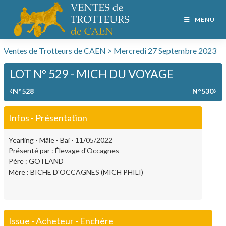
MENU
Ventes de Trotteurs de CAEN > Mercredi 27 Septembre 2023
LOT N° 529 - MICH DU VOYAGE
‹
›
N°528
N°530
Infos - Présentation
Yearling - Mâle - Bai - 11/05/2022
Présenté par : Élevage d'Occagnes
Père : GOTLAND
Mère : BICHE D'OCCAGNES (MICH PHILI)
Issue - Acheteur - Enchère