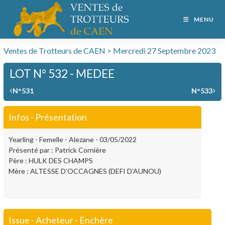
MENU
Ventes de Trotteurs de CAEN > Mercredi 27 Septembre 2023
LOT N° 532 - MEDEE
‹
›
N°531
N°533
Infos - Présentation
Yearling - Femelle - Alezane - 03/05/2022
Présenté par : Patrick Cornière
Père : HULK DES CHAMPS
Mère : ALTESSE D'OCCAGNES (DEFI D'AUNOU)
Issue - Acheteur - Enchère