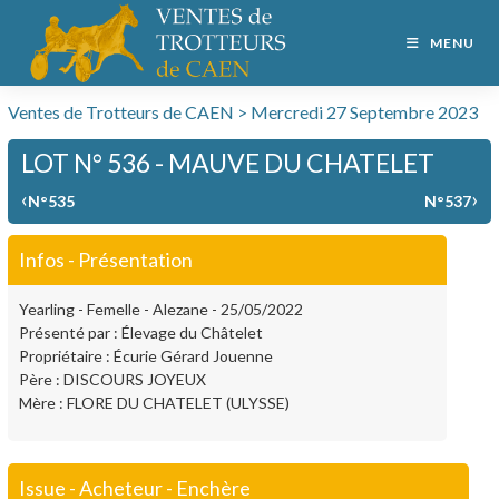
MENU
Ventes de Trotteurs de CAEN > Mercredi 27 Septembre 2023
LOT N° 536 - MAUVE DU CHATELET
‹
›
N°535
N°537
Infos - Présentation
Yearling - Femelle - Alezane - 25/05/2022
Présenté par : Élevage du Châtelet
Propriétaire : Écurie Gérard Jouenne
Père : DISCOURS JOYEUX
Mère : FLORE DU CHATELET (ULYSSE)
Issue - Acheteur - Enchère