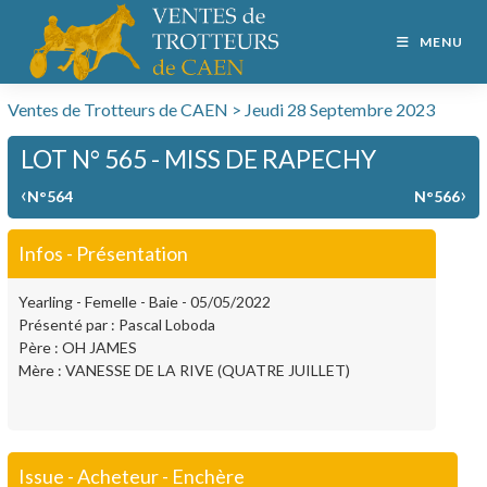
MENU
Ventes de Trotteurs de CAEN > Jeudi 28 Septembre 2023
LOT N° 565 - MISS DE RAPECHY
‹
›
N°564
N°566
Infos - Présentation
Yearling - Femelle - Baie - 05/05/2022
Présenté par : Pascal Loboda
Père : OH JAMES
Mère : VANESSE DE LA RIVE (QUATRE JUILLET)
Issue - Acheteur - Enchère