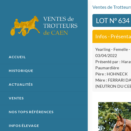
Ventes de Trotteu
LOT N° 63
Infos - Présent
Yearling - Femelle -
03/04/2022
ACCUEIL
Présenté par : Haras
Paumardière
HISTORIQUE
Père : HOHNECK
Mère : FERRARI D
ACTUALITÉS
(NEUTRON DU CEB
VENTES
NOS TOPS RÉFÉRENCES
INFOS ÉLEVAGE