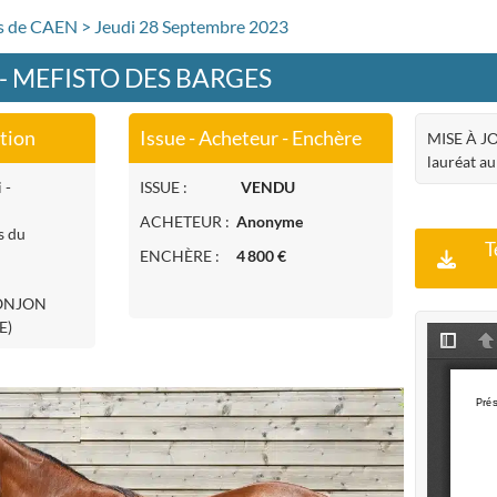
rs de CAEN > Jeudi 28 Septembre 2023
 - MEFISTO DES BARGES
ation
Issue - Acheteur - Enchère
MISE À JO
lauréat au
 -
ISSUE :
VENDU
ACHETEUR :
Anonyme
s du
T
ENCHÈRE :
4 800 €
DONJON
E)