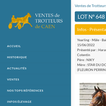
Ventes de Trotteu
LOT N° 648
Infos - Présent
Yearling - Mâle - Bai
15/06/2022
ACCUEIL
Présenté par : Hara
Cotentin
HISTORIQUE
Père : NIKY
Mère : STAR DU 
ACTUALITÉS
(FLEURON PERRIN
VENTES
NOS TOPS RÉFÉRENCES
INFOS ÉLEVAGE