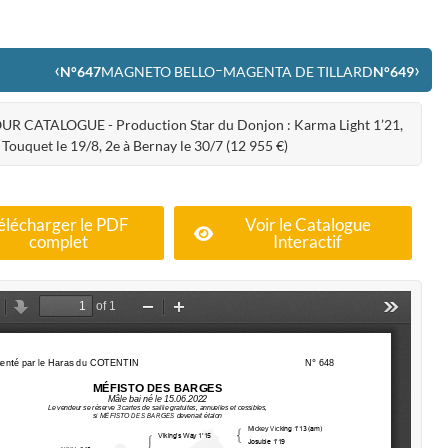
‹
›
–
N°647
MAGNETO BELLO
MAGENTA DE TILLARD
N°649
UR CATALOGUE - Production Star du Donjon : Karma Light 1’21,
 Touquet le 19/8, 2e à Bernay le 30/7 (12 955 €)
élécharger le PDF
Voir le Catalogue
complet
Interactif