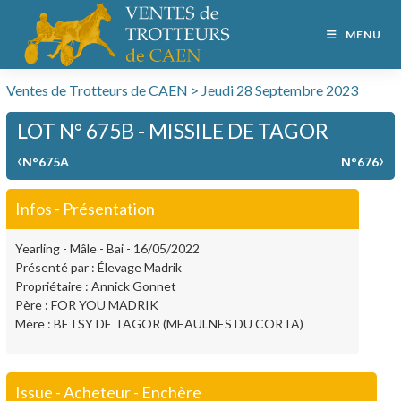
MENU
Ventes de Trotteurs de CAEN > Jeudi 28 Septembre 2023
LOT N° 675B - MISSILE DE TAGOR
‹
›
N°675A
N°676
Infos - Présentation
Yearling - Mâle - Bai - 16/05/2022
Présenté par : Élevage Madrik
Propriétaire : Annick Gonnet
Père : FOR YOU MADRIK
Mère : BETSY DE TAGOR (MEAULNES DU CORTA)
Issue - Acheteur - Enchère