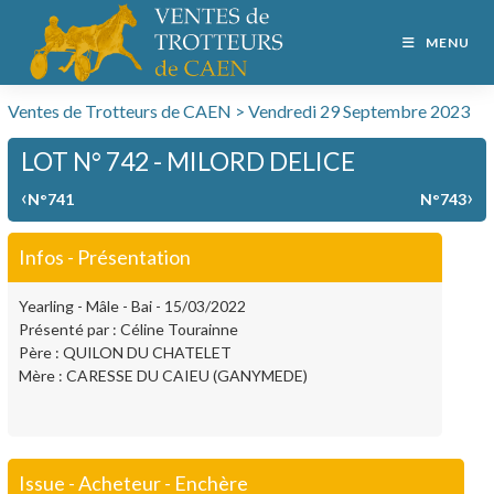
MENU
Ventes de Trotteurs de CAEN > Vendredi 29 Septembre 2023
LOT N° 742 - MILORD DELICE
‹
›
N°741
N°743
Infos - Présentation
Yearling - Mâle - Bai - 15/03/2022
Présenté par : Céline Tourainne
Père : QUILON DU CHATELET
Mère : CARESSE DU CAIEU (GANYMEDE)
Issue - Acheteur - Enchère