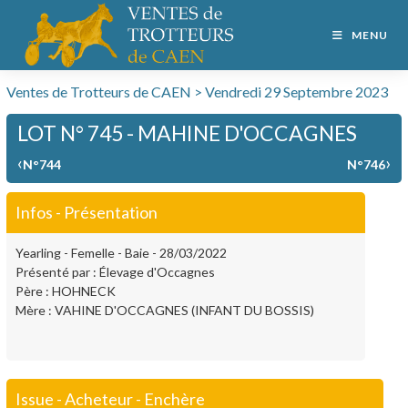
MENU
Ventes de Trotteurs de CAEN > Vendredi 29 Septembre 2023
LOT N° 745 - MAHINE D'OCCAGNES
‹
›
N°744
N°746
Infos - Présentation
Yearling - Femelle - Baie - 28/03/2022
Présenté par : Élevage d'Occagnes
Père : HOHNECK
Mère : VAHINE D'OCCAGNES (INFANT DU BOSSIS)
Issue - Acheteur - Enchère