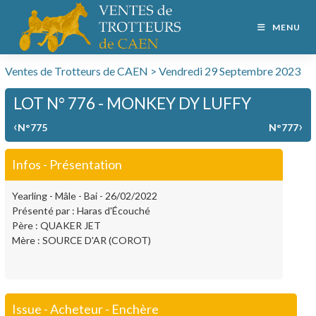
MENU
Ventes de Trotteurs de CAEN > Vendredi 29 Septembre 2023
LOT N° 776 - MONKEY DY LUFFY
‹
›
N°775
N°777
Infos - Présentation
Yearling - Mâle - Bai - 26/02/2022
Présenté par : Haras d'Écouché
Père : QUAKER JET
Mère : SOURCE D'AR (COROT)
Issue - Acheteur - Enchère