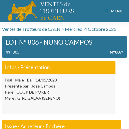
MENU
Ventes de Trotteurs de CAEN > Mercredi 4 Octobre 2023
LOT N° 806 - NUNO CAMPOS
‹
›
N°805
N°807
Infos - Présentation
Foal - Mâle - Bai - 14/05/2023
Présenté par : José Campos
Père : COUP DE POKER
Mère : GIRL GALAA (SERENO)
Issue - Acheteur - Enchère