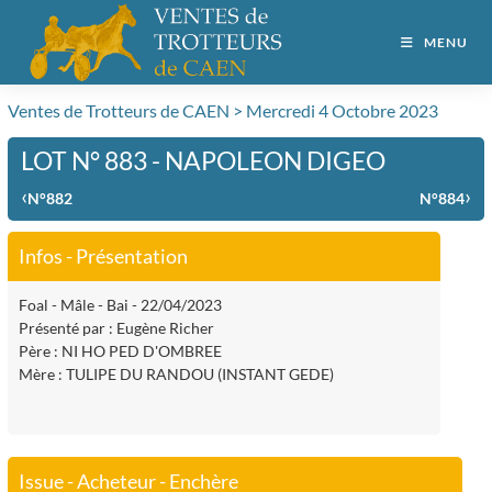
MENU
Ventes de Trotteurs de CAEN > Mercredi 4 Octobre 2023
LOT N° 883 - NAPOLEON DIGEO
‹
›
N°882
N°884
Infos - Présentation
Foal - Mâle - Bai - 22/04/2023
Présenté par : Eugène Richer
Père : NI HO PED D'OMBREE
Mère : TULIPE DU RANDOU (INSTANT GEDE)
Issue - Acheteur - Enchère