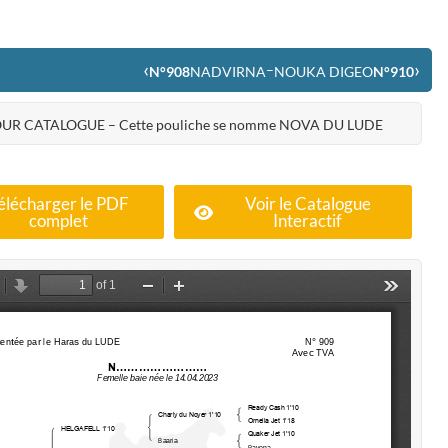
‹
›
–
N°908
NADVIRNA
NOUKA DIGEO
N°910
OUR CATALOGUE – Cette pouliche se nomme NOVA DU LUDE
élécharger le PDF
Voir le Catalogue
complet
Interactif