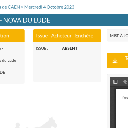
rs de CAEN > Mercredi 4 Octobre 2023
 - NOVA DU LUDE
ation
Issue - Acheteur - Enchère
MISE À J
 -
ISSUE :
ABSENT
T
s du Lude
UDE