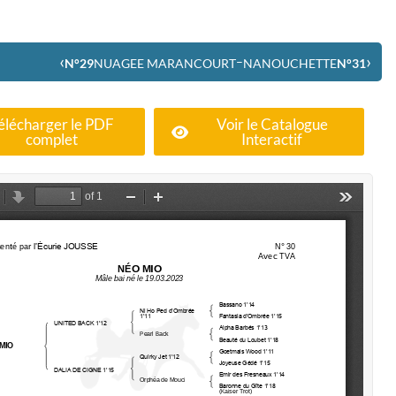
‹
›
–
N°29
NUAGEE MARANCOURT
NANOUCHETTE
N°31
élécharger le PDF
Voir le Catalogue
complet
Interactif