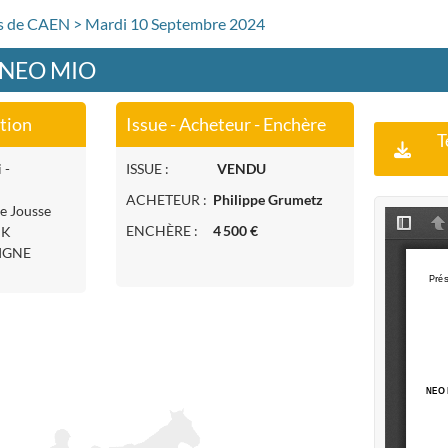
rs de CAEN > Mardi 10 Septembre 2024
- NEO MIO
ation
Issue - Acheteur - Enchère
T
 -
ISSUE :
VENDU
ACHETEUR :
Philippe Grumetz
ie Jousse
ENCHÈRE :
4 500 €
CK
CIGNE