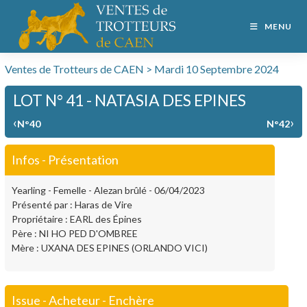
MENU
Ventes de Trotteurs de CAEN > Mardi 10 Septembre 2024
LOT N° 41 - NATASIA DES EPINES
‹
›
N°40
N°42
Infos - Présentation
Yearling - Femelle - Alezan brûlé - 06/04/2023
Présenté par : Haras de Vire
Propriétaire : EARL des Épines
Père : NI HO PED D'OMBREE
Mère : UXANA DES EPINES (ORLANDO VICI)
Issue - Acheteur - Enchère