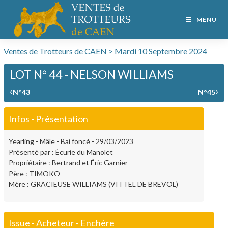
MENU
Ventes de Trotteurs de CAEN > Mardi 10 Septembre 2024
LOT N° 44 - NELSON WILLIAMS
‹
›
N°43
N°45
Infos - Présentation
Yearling - Mâle - Bai foncé - 29/03/2023
Présenté par : Écurie du Manolet
Propriétaire : Bertrand et Éric Garnier
Père : TIMOKO
Mère : GRACIEUSE WILLIAMS (VITTEL DE BREVOL)
Issue - Acheteur - Enchère