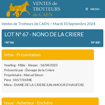
MENU
Ventes de Trotteurs de CAEN > Mardi 10 Septembre 2024
LOT N° 67 - NONO DE LA CRIERE
‹
›
N°66
N°68
Infos - Présentation
Yearling - Mâle - Alezan - 16/04/2023
Présenté par : Élevage de la Crière
Propriétaire : Marcel Simon
Père : FASTISSIME
Mère : DIANE DE LA CRIERE (UN AMOUR D'HAUFOR)
Issue - Acheteur - Enchère