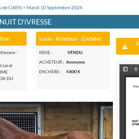
rs de CAEN > Mardi 10 Septembre 2024
- NUIT D'IVRESSE
ation
Issue - Acheteur - Enchère
T
 Alezane -
ISSUE :
VENDU
ACHETEUR :
Anonyme
é Lerat
ENCHÈRE :
4 800 €
SIME
NOA DU