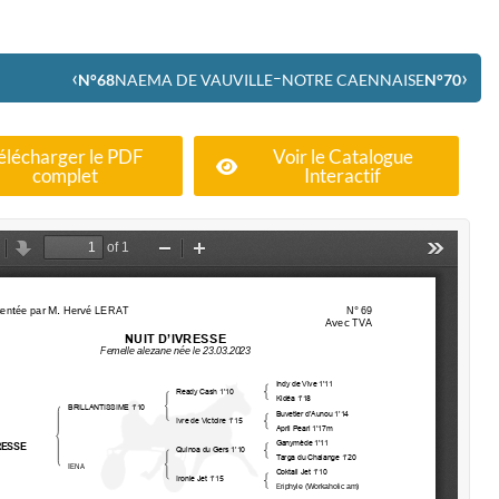
‹
›
–
N°68
NAEMA DE VAUVILLE
NOTRE CAENNAISE
N°70
élécharger le PDF
Voir le Catalogue
complet
Interactif