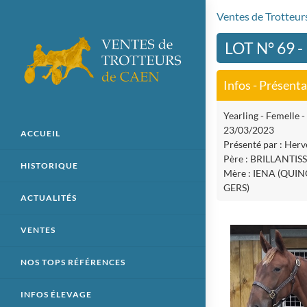
Ventes de Trotteu
LOT N° 69 
Infos - Présent
Yearling - Femelle -
23/03/2023
ACCUEIL
Présenté par : Herv
Père : BRILLANTIS
HISTORIQUE
Mère : IENA (QUI
GERS)
ACTUALITÉS
VENTES
NOS TOPS RÉFÉRENCES
INFOS ÉLEVAGE