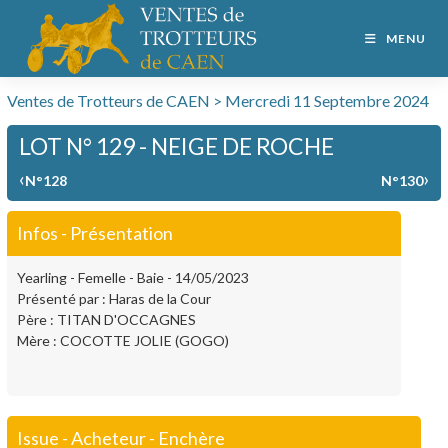
MENU
Ventes de Trotteurs de CAEN > Mercredi 11 Septembre 2024
LOT N° 129 - NEIGE DE ROCHE
‹
›
N°128
N°130
Infos - Présentation
Yearling - Femelle - Baie - 14/05/2023
Présenté par : Haras de la Cour
Père : TITAN D'OCCAGNES
Mère : COCOTTE JOLIE (GOGO)
Issue - Acheteur - Enchère