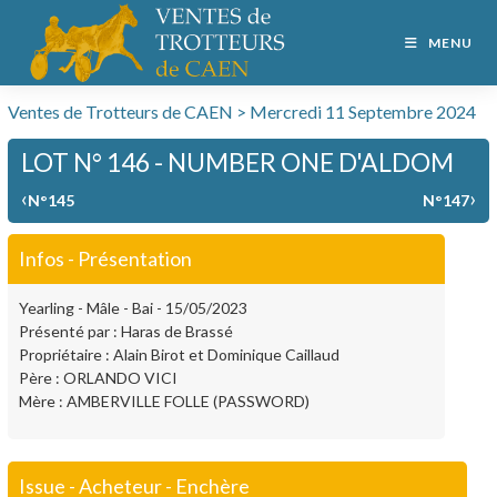
MENU
Ventes de Trotteurs de CAEN > Mercredi 11 Septembre 2024
LOT N° 146 - NUMBER ONE D'ALDOM
‹
›
N°145
N°147
Infos - Présentation
Yearling - Mâle - Bai - 15/05/2023
Présenté par : Haras de Brassé
Propriétaire : Alain Birot et Dominique Caillaud
Père : ORLANDO VICI
Mère : AMBERVILLE FOLLE (PASSWORD)
Issue - Acheteur - Enchère