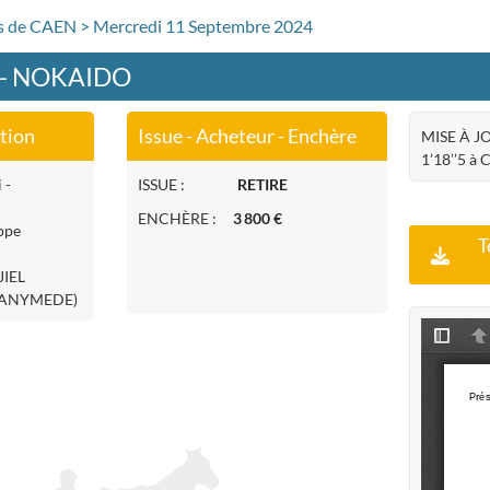
rs de CAEN > Mercredi 11 Septembre 2024
 - NOKAIDO
ation
Issue - Acheteur - Enchère
MISE À JO
1’18’’5 à 
 -
ISSUE :
RETIRE
ENCHÈRE :
3 800 €
ippe
T
JIEL
(GANYMEDE)