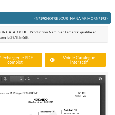
‹
›
–
N°190
NOTRE JOUR
NANA AR MOR
N°192
UR CATALOGUE - Production Namibie : Lamarck, qualifié en
Caen le 29/8, inédit
élécharger le PDF
Voir le Catalogue
complet
Interactif