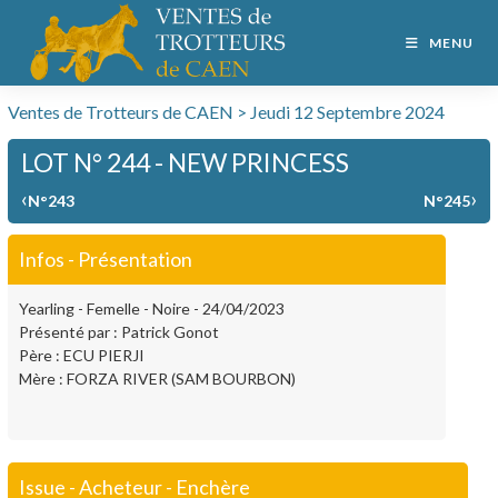
MENU
Ventes de Trotteurs de CAEN > Jeudi 12 Septembre 2024
LOT N° 244 - NEW PRINCESS
‹
›
N°243
N°245
Infos - Présentation
Yearling - Femelle - Noire - 24/04/2023
Présenté par : Patrick Gonot
Père : ECU PIERJI
Mère : FORZA RIVER (SAM BOURBON)
Issue - Acheteur - Enchère