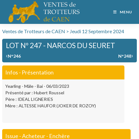
MENU
Ventes de Trotteurs de CAEN > Jeudi 12 Septembre 2024
LOT N° 247 - NARCOS DU SEURET
‹
›
N°246
N°248
Infos - Présentation
Yearling - Mâle - Bai - 06/03/2023
Présenté par : Hubert Roussel
Père : IDEAL LIGNERIES
Mère : ALTESSE HAUFOR (JOKER DE ROZOY)
Issue - Acheteur - Enchère