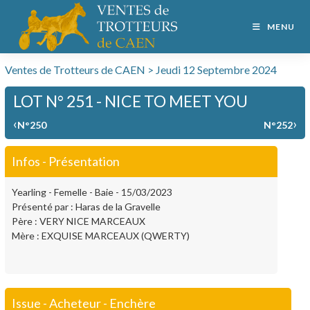
MENU
Ventes de Trotteurs de CAEN > Jeudi 12 Septembre 2024
LOT N° 251 - NICE TO MEET YOU
‹
›
N°250
N°252
Infos - Présentation
Yearling - Femelle - Baie - 15/03/2023
Présenté par : Haras de la Gravelle
Père : VERY NICE MARCEAUX
Mère : EXQUISE MARCEAUX (QWERTY)
Issue - Acheteur - Enchère