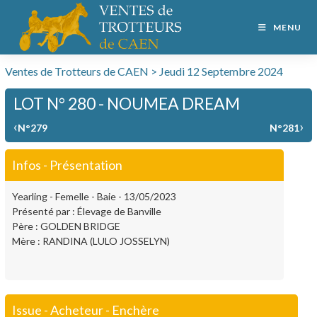
MENU
Ventes de Trotteurs de CAEN > Jeudi 12 Septembre 2024
LOT N° 280 - NOUMEA DREAM
‹
›
N°279
N°281
Infos - Présentation
Yearling - Femelle - Baie - 13/05/2023
Présenté par : Élevage de Banville
Père : GOLDEN BRIDGE
Mère : RANDINA (LULO JOSSELYN)
Issue - Acheteur - Enchère