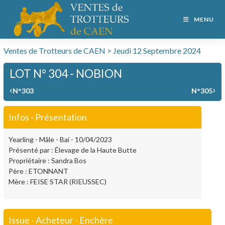
MENU
Ventes de Trotteurs de CAEN > Jeudi 12 Septembre 2024
LOT N° 304 - NOBION
‹
›
N°303
N°305
Infos - Présentation
Yearling - Mâle - Bai - 10/04/2023
Présenté par : Élevage de la Haute Butte
Propriétaire : Sandra Bos
Père : ETONNANT
Mère : FEISE STAR (RIEUSSEC)
Issue - Acheteur - Enchère