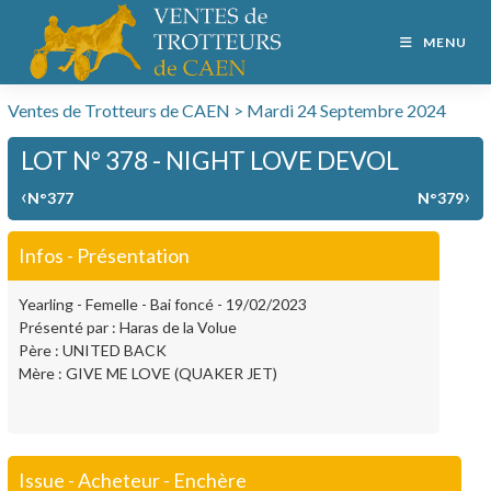
MENU
Ventes de Trotteurs de CAEN > Mardi 24 Septembre 2024
LOT N° 378 - NIGHT LOVE DEVOL
‹
›
N°377
N°379
Infos - Présentation
Yearling - Femelle - Bai foncé - 19/02/2023
Présenté par : Haras de la Volue
Père : UNITED BACK
Mère : GIVE ME LOVE (QUAKER JET)
Issue - Acheteur - Enchère