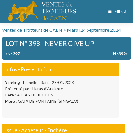
MENU
Ventes de Trotteurs de CAEN > Mardi 24 Septembre 2024
LOT N° 398 - NEVER GIVE UP
‹
›
N°397
N°399
Infos - Présentation
Yearling - Femelle - Baie - 28/04/2023
Présenté par : Haras d'Atalante
Père : ATLAS DE JOUDES
Mère : GAIA DE FONTAINE (SINGALO)
Issue - Acheteur - Enchère