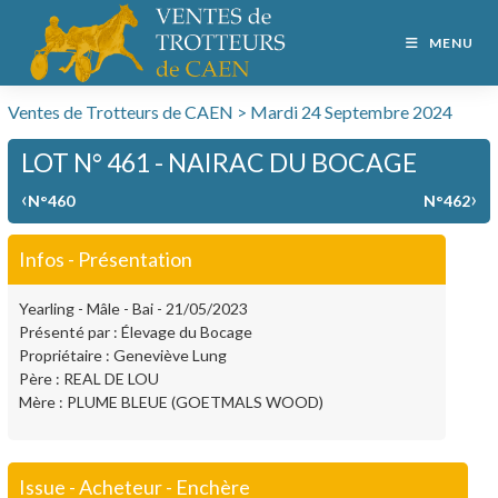
MENU
Ventes de Trotteurs de CAEN > Mardi 24 Septembre 2024
LOT N° 461 - NAIRAC DU BOCAGE
‹
›
N°460
N°462
Infos - Présentation
Yearling - Mâle - Bai - 21/05/2023
Présenté par : Élevage du Bocage
Propriétaire : Geneviève Lung
Père : REAL DE LOU
Mère : PLUME BLEUE (GOETMALS WOOD)
Issue - Acheteur - Enchère