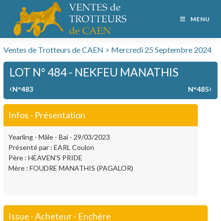
MENU
Ventes de Trotteurs de CAEN > Mercredi 25 Septembre 2024
LOT N° 484 - NEKFEU MANATHIS
‹
›
N°483
N°485
Infos - Présentation
Yearling - Mâle - Bai - 29/03/2023
Présenté par : EARL Coulon
Père : HEAVEN'S PRIDE
Mère : FOUDRE MANATHIS (PAGALOR)
Issue - Acheteur - Enchère