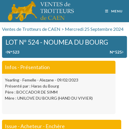
MENU
Ventes de Trotteurs de CAEN > Mercredi 25 Septembre 2024
LOT N° 524 - NOUMEA DU BOURG
‹
›
N°523
N°525
Infos - Présentation
Yearling - Femelle - Alezane - 09/02/2023
Présenté par : Haras du Bourg
Père : BOCCADOR DE SIMM
Mère : UNILOVE DU BOURG (HAND DU VIVIER)
Issue - Acheteur - Enchère