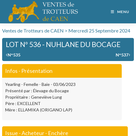
MENU
Ventes de Trotteurs de CAEN > Mercredi 25 Septembre 2024
LOT N° 536 - NUHLANE DU BOCAGE
‹
›
N°535
N°537
Infos - Présentation
Yearling - Femelle - Baie - 03/06/2023
Présenté par : Élevage du Bocage
Propriétaire : Geneviève Lung
Père : EXCELLENT
Mère : ELLAMIKA (ORIGANO LAP)
Issue - Acheteur - Enchère