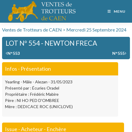
MENU
Ventes de Trotteurs de CAEN > Mercredi 25 Septembre 2024
LOT N° 554 - NEWTON FRECA
‹
›
N°553
N°555
Infos - Présentation
Yearling - Mâle - Alezan - 31/05/2023
Présenté par : Écuries Oradel
Propriétaire : Frédéric Mabire
Père : NI HO PED D'OMBREE
Mère : DEDICACE ROC (UNICLOVE)
Issue - Acheteur - Enchère