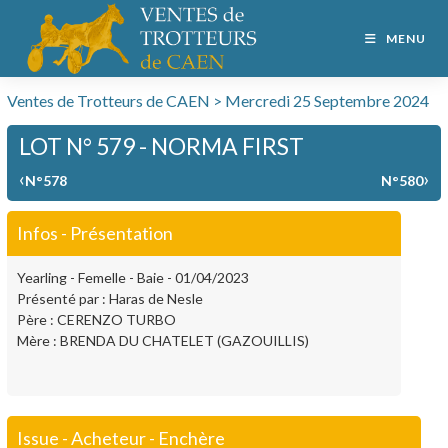
MENU
Ventes de Trotteurs de CAEN > Mercredi 25 Septembre 2024
LOT N° 579 - NORMA FIRST
‹
›
N°578
N°580
Infos - Présentation
Yearling - Femelle - Baie - 01/04/2023
Présenté par : Haras de Nesle
Père : CERENZO TURBO
Mère : BRENDA DU CHATELET (GAZOUILLIS)
Issue - Acheteur - Enchère