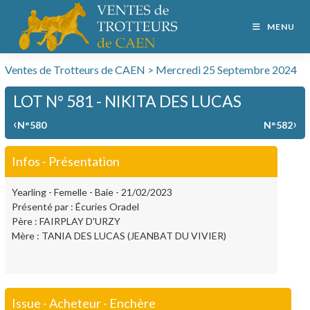
MENU
Ventes de Trotteurs de CAEN > Mercredi 25 Septembre 2024
LOT N° 581 - NIKITA DES LUCAS
‹
›
N°580
N°582
Infos - Présentation
Yearling - Femelle - Baie - 21/02/2023
Présenté par : Écuries Oradel
Père : FAIRPLAY D'URZY
Mère : TANIA DES LUCAS (JEANBAT DU VIVIER)
Issue - Acheteur - Enchère