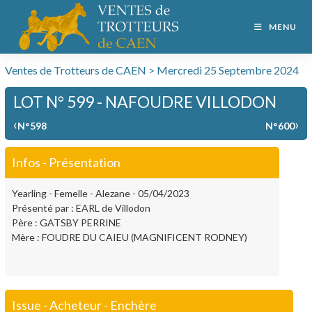
MENU
Ventes de Trotteurs de CAEN > Mercredi 25 Septembre 2024
LOT N° 599 - NAFOUDRE VILLODON
‹
›
N°598
N°600
Infos - Présentation
Yearling - Femelle - Alezane - 05/04/2023
Présenté par : EARL de Villodon
Père : GATSBY PERRINE
Mère : FOUDRE DU CAIEU (MAGNIFICENT RODNEY)
Issue - Acheteur - Enchère