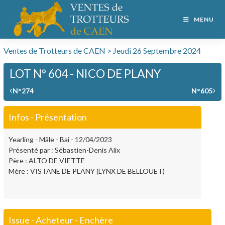
MENU
Ventes de Trotteurs de CAEN > Jeudi 26 Septembre 2024
LOT N° 604 - NICO DE PLANY
‹
›
N°274
N°605
Infos - Présentation
Yearling - Mâle - Bai - 12/04/2023
Présenté par : Sébastien-Denis Alix
Père : ALTO DE VIETTE
Mère : VISTANE DE PLANY (LYNX DE BELLOUET)
Issue - Acheteur - Enchère