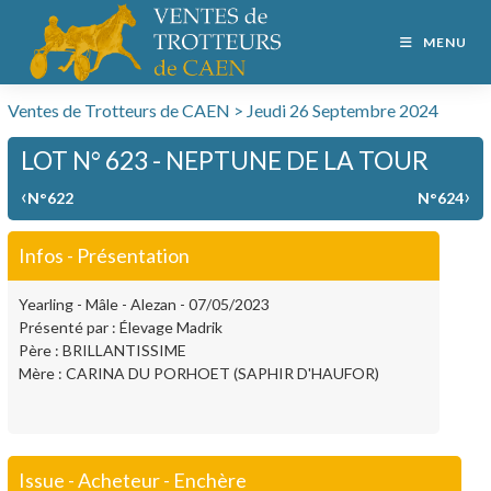
MENU
Ventes de Trotteurs de CAEN > Jeudi 26 Septembre 2024
LOT N° 623 - NEPTUNE DE LA TOUR
‹
›
N°622
N°624
Infos - Présentation
Yearling - Mâle - Alezan - 07/05/2023
Présenté par : Élevage Madrik
Père : BRILLANTISSIME
Mère : CARINA DU PORHOET (SAPHIR D'HAUFOR)
Issue - Acheteur - Enchère