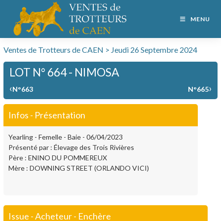
MENU
Ventes de Trotteurs de CAEN > Jeudi 26 Septembre 2024
LOT N° 664 - NIMOSA
‹
›
N°663
N°665
Infos - Présentation
Yearling - Femelle - Baie - 06/04/2023
Présenté par : Élevage des Trois Rivières
Père : ENINO DU POMMEREUX
Mère : DOWNING STREET (ORLANDO VICI)
Issue - Acheteur - Enchère