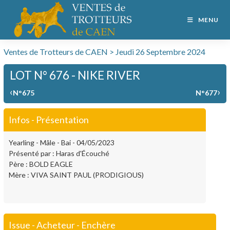
MENU
Ventes de Trotteurs de CAEN > Jeudi 26 Septembre 2024
LOT N° 676 - NIKE RIVER
‹
›
N°675
N°677
Infos - Présentation
Yearling - Mâle - Bai - 04/05/2023
Présenté par : Haras d'Écouché
Père : BOLD EAGLE
Mère : VIVA SAINT PAUL (PRODIGIOUS)
Issue - Acheteur - Enchère