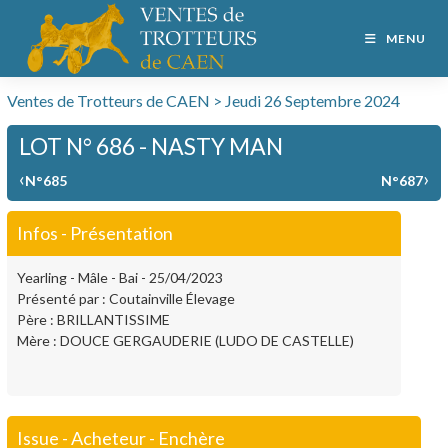
MENU
Ventes de Trotteurs de CAEN > Jeudi 26 Septembre 2024
LOT N° 686 - NASTY MAN
‹
›
N°685
N°687
Infos - Présentation
Yearling - Mâle - Bai - 25/04/2023
Présenté par : Coutainville Élevage
Père : BRILLANTISSIME
Mère : DOUCE GERGAUDERIE (LUDO DE CASTELLE)
Issue - Acheteur - Enchère