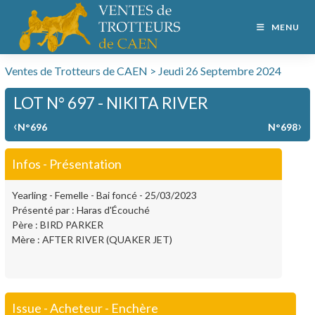
MENU
Ventes de Trotteurs de CAEN > Jeudi 26 Septembre 2024
LOT N° 697 - NIKITA RIVER
‹
›
N°696
N°698
Infos - Présentation
Yearling - Femelle - Bai foncé - 25/03/2023
Présenté par : Haras d'Écouché
Père : BIRD PARKER
Mère : AFTER RIVER (QUAKER JET)
Issue - Acheteur - Enchère