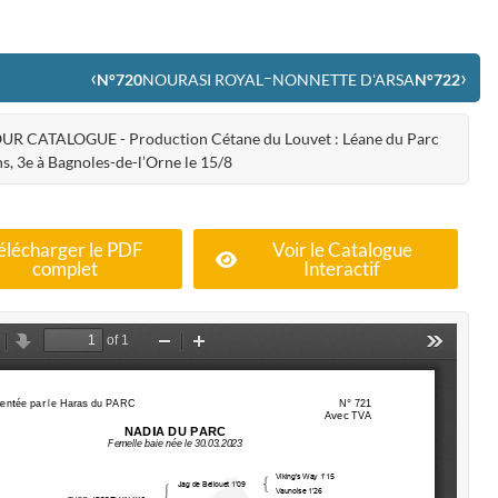
‹
›
–
N°720
NOURASI ROYAL
NONNETTE D'ARSA
N°722
UR CATALOGUE - Production Cétane du Louvet : Léane du Parc
ns, 3e à Bagnoles-de-l’Orne le 15/8
élécharger le PDF
Voir le Catalogue
complet
Interactif