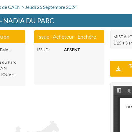
rs de CAEN > Jeudi 26 Septembre 2024
 - NADIA DU PARC
ation
Issue - Acheteur - Enchère
MISE À JO
1’15 à 3 a
Baie -
ISSUE :
ABSENT
s du Parc
T
ELYN
U LOUVET