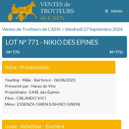
MENU
Ventes de Trotteurs de CAEN > Vendredi 27 Septembre 2024
LOT N° 771 - NIKIO DES EPINES
‹
›
N°770
N°772
Infos - Présentation
Yearling - Mâle - Bai foncé - 06/06/2023
Présenté par : Haras de Vire
Propriétaire : EARL des Épines
Père : ORLANDO VICI
Mère : ESSENZA GWEN (USHIRO GWEN)
Issue - Acheteur - Enchère