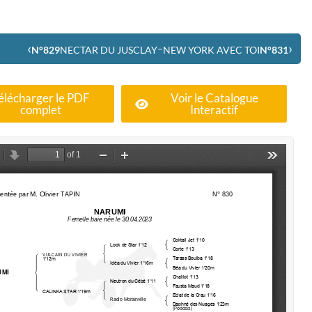
‹
›
–
N°829
NECTAR DU JUSCLAY
NEW YORK AVEC TOI
N°831
élécharger le PDF
Voir le Catalogue
complet
Interactif