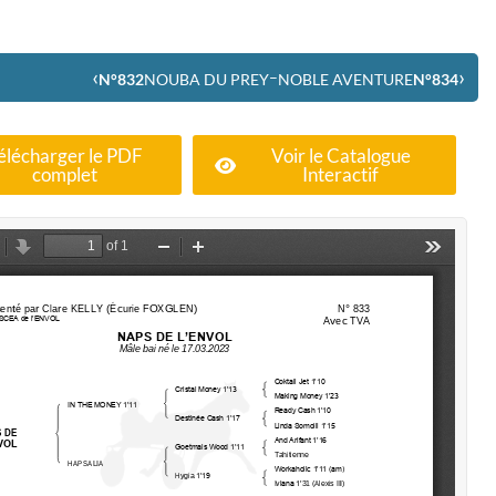
‹
›
–
N°832
NOUBA DU PREY
NOBLE AVENTURE
N°834
élécharger le PDF
Voir le Catalogue
complet
Interactif