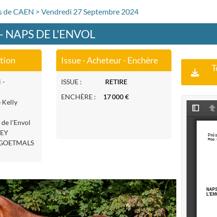
rs de CAEN > Vendredi 27 Septembre 2024
 - NAPS DE L'ENVOL
ation
Issue - Acheteur - Enchère
T
 -
ISSUE :
RETIRE
ENCHÈRE :
17 000 €
 Kelly
 de l'Envol
NEY
 (GOETMALS