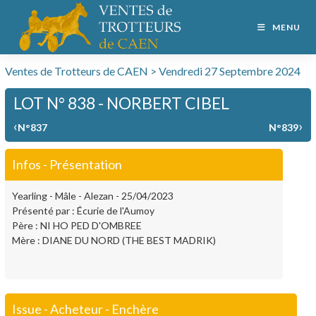
MENU
Ventes de Trotteurs de CAEN > Vendredi 27 Septembre 2024
LOT N° 838 - NORBERT CIBEL
‹
›
N°837
N°839
Infos - Présentation
Yearling - Mâle - Alezan - 25/04/2023
Présenté par : Écurie de l'Aumoy
Père : NI HO PED D'OMBREE
Mère : DIANE DU NORD (THE BEST MADRIK)
Issue - Acheteur - Enchère