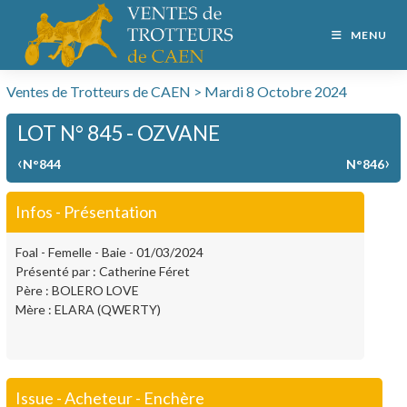
MENU
Ventes de Trotteurs de CAEN > Mardi 8 Octobre 2024
LOT N° 845 - OZVANE
‹
›
N°844
N°846
Infos - Présentation
Foal - Femelle - Baie - 01/03/2024
Présenté par : Catherine Féret
Père : BOLERO LOVE
Mère : ELARA (QWERTY)
Issue - Acheteur - Enchère